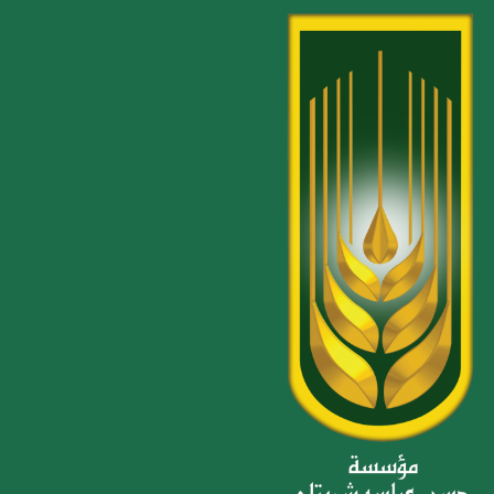
خطي
لى
لمحتوى
فريق ينجز
إن التعاون والمشاركة لتحقيق أهداف المجموعة أساس النجاح , وتحقيق
الأهداف والبرامج التي يرنوا لها مجلس المديرين ضمن استراتيجيات مرسومة
وخطط مستقبلية بدات ترى النور بفضل الله تعالى وتوفيقه , وكان لمشاركة
إدارة التواصل والعلاقات العامة أثراً وضاحاً في التنسيق مع كافة القطاعات
لإبراز أهم إنجازاتها ومبادراتها وأحد هذه القطاعات الذراع الخيري للمجموعة
(مؤسسة حسن عباس شربتلي لخدمة المجتمع) في إصدار الفيلم التوثيقي
لمبادرات المؤسسة خلال جائحة وباء كورونا وما قدمته من مبادرات اجتماعية
لخدمة المجتمع وبرنامج برا بمكة ‎2020. وتوج كل ذلك بتكريم المؤسسة من