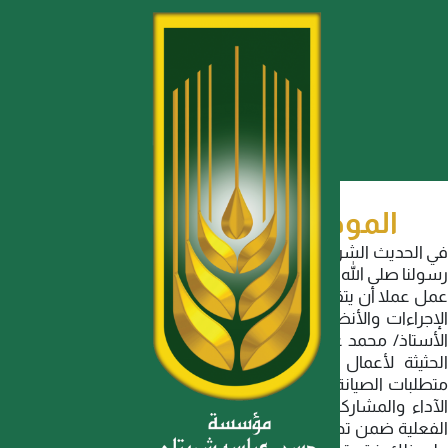
لموظف المثالي للربع الثاني
ث الشريف (من لا يشكر الناس لا يشكر الله) . وكذلك قول
لى الله عليه وعلى آله وصحبه وسلم (إن الله يحب أحدكم إذا
 أن يتقنه). من هذه التوجيهات النبوية الشريفة وبناءً على
ت والأنظمة المعتمدة باختيار الموظف المثالي بالمؤسسة
 محمد عبد الرحمن عبدون بناء على آدائه المتميز ومتابعته
 لأعمال الصيانة لمشاريع المؤسسة وسعيه لإستكمال
الصيانة بأقل التكاليف الممكنة مع مراعاة الجودة وحسن
والمشاركة في كل ما يوكل إليه دون أي تردد ومشاركته
 ضمن تحقيق أهداف المؤسسة وقيم المجموعة , واستناداً